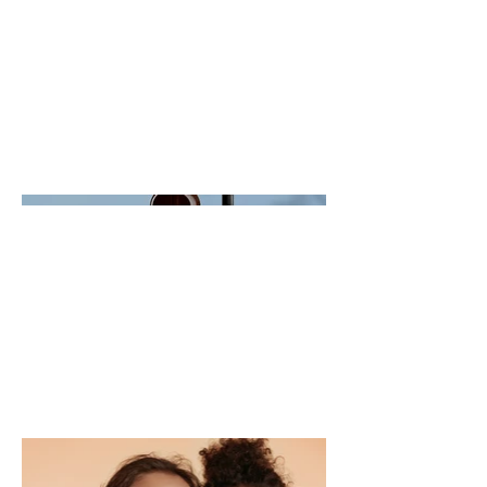
Hier kannst du dein Projekt
beschreiben. Gib einen kurzen
Überblick oder gehe ins Detail darüber,
was dich inspiriert hat, wie du
vorgegangen bist und informiere deine
Besucher über Wissenswertes. Um
Projektbeschreibungen hinzuzufügen,
gehe zu „Projekte verwalten“.