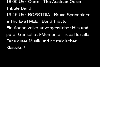
18:00 Uhr: Öasis - The Austrian Oasis 
Tribute Band
19:45 Uhr: BOSSTRIA - Bruce Springsteen 
& The E-STREET Band Tribute
Ein Abend voller unvergesslicher Hits und 
purer Gänsehaut-Momente – ideal für alle 
Fans guter Musik und nostalgischer 
Klassiker!
Diese Veranstaltung teilen
© 2026 Mana-Events,
blu-verde.org
Newsletter abonnieren & nichts mehr